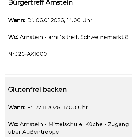
Tabellenüberschriften
Bürgertreff Arnstein
können
sortiert
Wann:
Di.
06.01.2026, 14.00 Uhr
werden.
Wo:
Arnstein - arni´s treff, Schweinemarkt 8
Nr.:
26-AX1000
Glutenfrei backen
Wann:
Fr.
27.11.2026, 17.00 Uhr
Wo:
Arnstein - Mittelschule, Küche - Zugang
über Außentreppe