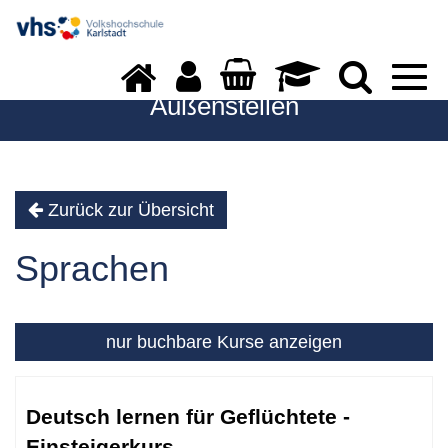
Togg
navi
Außenstellen
Zurück zur Übersicht
Sprachen
nur buchbare
Kurse anzeigen
Kursübersicht.
Tabellenüberschriften
Deutsch lernen für Geflüchtete -
können
Einsteigerkurs