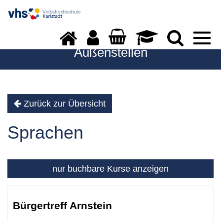
Togg
navi
Außenstellen
Zurück zur Übersicht
Sprachen
nur buchbare
Kurse anzeigen
Kursübersicht.
Tabellenüberschriften
Bürgertreff Arnstein
können