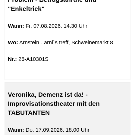
sortiert
"Enkeltrick"
werden.
Wann:
Fr.
07.08.2026, 14.30 Uhr
Wo:
Arnstein - arni´s treff, Schweinemarkt 8
Nr.:
26-A10301S
Veronika, Demenz ist da! -
Improvisationstheater mit den
TABUTANTEN
Wann:
Do.
17.09.2026, 18.00 Uhr