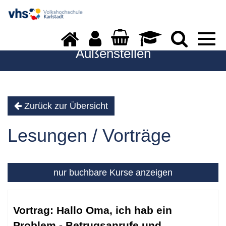
Togg
navi
Außenstellen
Zurück zur Übersicht
Lesungen / Vorträge
nur buchbare
Kurse anzeigen
Kursübersicht.
Tabellenüberschriften
Vortrag: Hallo Oma, ich hab ein
können
Problem - Betrugsanrufe und