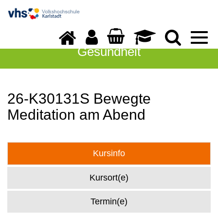
Togg
navi
Gesundheit
26-K30131S Bewegte
Meditation am Abend
Kursinfo
Kursort(e)
Termin(e)