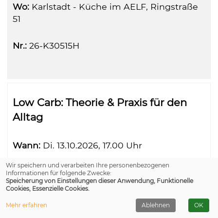
Wo:
Karlstadt - Küche im AELF, Ringstraße
51
Nr.:
26-K30515H
Low Carb: Theorie & Praxis für den
Alltag
Wann:
Di.
13.10.2026, 17.00 Uhr
Wir speichern und verarbeiten Ihre personenbezogenen
Wo:
Karlstadt - Küche in der Mittelschule
Informationen für folgende Zwecke:
Speicherung von Einstellungen dieser Anwendung, Funktionelle
Cookies, Essenzielle Cookies.
Nr.:
26-K30512H
Mehr erfahren
Ablehnen
OK