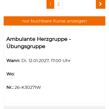
Seite
1
2
Kursangebote
1
von
2
nur buchbare
Kurse anzeigen
Kursübersicht.
Tabellenüberschriften
Ambulante Herzgruppe -
können
Übungsgruppe
sortiert
werden.
Wann:
Di.
12.01.2027, 17.00 Uhr
Wo:
Nr.:
26-K30271W