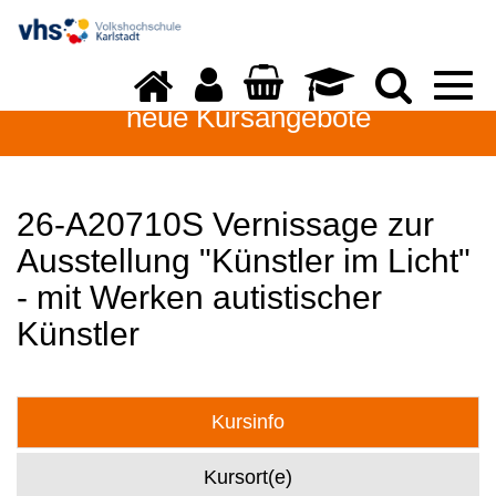
Togg
navi
neue Kursangebote
26-A20710S Vernissage zur
Ausstellung "Künstler im Licht"
- mit Werken autistischer
Künstler
Kursinfo
Kursort(e)