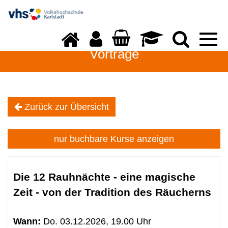
Togg
navi
Vorträge
Zurück zur Übersicht
Vorträge
nur buchbare
Kurse anzeigen
Kursübersicht.
Tabellenüberschriften
Die 12 Rauhnächte - eine magische
können
Zeit - von der Tradition des Räucherns
sortiert
werden.
Wann:
Do.
03.12.2026, 19.00 Uhr