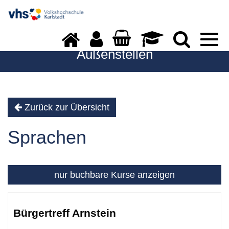
Togg
navi
Außenstellen
Zurück zur Übersicht
Sprachen
nur buchbare
Kurse anzeigen
Kursübersicht.
Tabellenüberschriften
Bürgertreff Arnstein
können