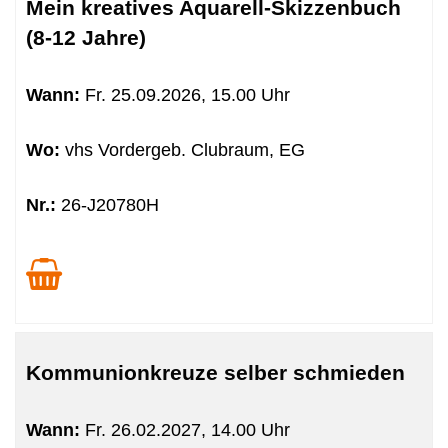
Tabellenüberschriften
Mein kreatives Aquarell-Skizzenbuch
können
(8-12 Jahre)
sortiert
werden.
Wann:
Fr.
25.09.2026, 15.00 Uhr
Wo:
vhs Vordergeb. Clubraum, EG
Nr.:
26-J20780H
Kommunionkreuze selber schmieden
Wann:
Fr.
26.02.2027, 14.00 Uhr