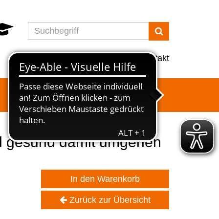
Suchen
Programm
Info
Service
Kontakt
nd gesund damit umgehen
In den Warenkorb
Zurück zur Übersicht