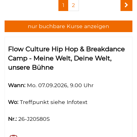
Seite
1
2
Kursangebote
1
von
2
nur buchbare
Kurse anzeigen
Kursübersicht.
Tabellenüberschriften
Flow Culture Hip Hop & Breakdance
können
Camp - Meine Welt, Deine Welt,
sortiert
unsere Bühne
werden.
Wann:
Mo.
07.09.2026, 9.00 Uhr
Wo:
Treffpunkt siehe Infotext
Nr.:
26-J20580S