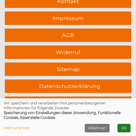
Kontakt
Impressum
AGB
Widerruf
Sitemap
Datenschutzerklärung
Cookie Einstellungen
Wir speichern und verarbeiten Ihre personenbezogenen
Informationen für folgende Zwecke:
Speicherung von Einstellungen dieser Anwendung, Funktionelle
Cookies, Essenzielle Cookies.
Mehr erfahren
Ablehnen
OK