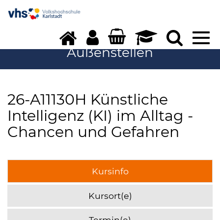
Tog
navi
Außenstellen
26-A11130H Künstliche
Intelligenz (KI) im Alltag -
Chancen und Gefahren
Kursinfo
Kursort(e)
Termin(e)