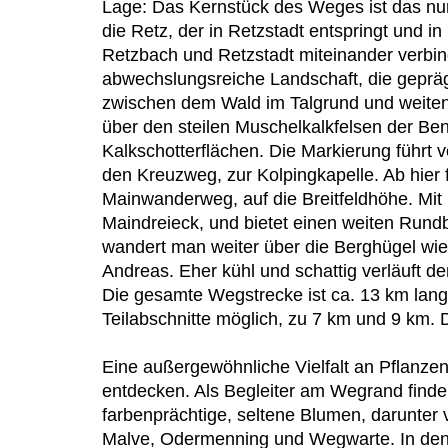
Lage: Das Kernstück des Weges ist das nur
die Retz, der in Retzstadt entspringt und 
Retzbach und Retzstadt miteinander verbin
abwechslungsreiche Landschaft, die gepräg
zwischen dem Wald im Talgrund und weiten
über den steilen Muschelkalkfelsen der B
Kalkschotterflächen. Die Markierung führt v
den Kreuzweg, zur Kolpingkapelle. Ab hier 
Mainwanderweg, auf die Breitfeldhöhe. Mit 
Maindreieck, und bietet einen weiten Rundb
wandert man weiter über die Berghügel wied
Andreas. Eher kühl und schattig verläuft de
Die gesamte Wegstrecke ist ca. 13 km lan
Teilabschnitte möglich, zu 7 km und 9 km. 
Eine außergewöhnliche Vielfalt an Pflanzen 
entdecken. Als Begleiter am Wegrand finden
farbenprächtige, seltene Blumen, darunter 
Malve, Odermenning und Wegwarte. In den