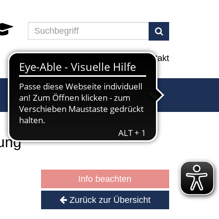
Suchen
Programm
Info
Service
Kontakt
ung
Info beachten
Zurück zur Übersicht