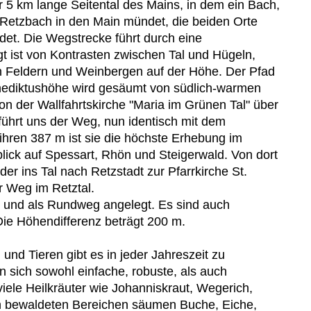
 5 km lange Seitental des Mains, in dem ein Bach,
in Retzbach in den Main mündet, die beiden Orte
det. Die Wegstrecke führt durch eine
t ist von Kontrasten zwischen Tal und Hügeln,
 Feldern und Weinbergen auf der Höhe. Der Pfad
enediktushöhe wird gesäumt von südlich-warmen
on der Wallfahrtskirche "Maria im Grünen Tal" über
führt uns der Weg, nun identisch mit dem
ihren 387 m ist sie die höchste Erhebung im
lick auf Spessart, Rhön und Steigerwald. Von dort
er ins Tal nach Retzstadt zur Pfarrkirche St.
r Weg im Retztal.
g und als Rundweg angelegt. Es sind auch
Die Höhendifferenz beträgt 200 m.
und Tieren gibt es in jeder Jahreszeit zu
 sich sowohl einfache, robuste, als auch
viele Heilkräuter wie Johanniskraut, Wegerich,
 bewaldeten Bereichen säumen Buche, Eiche,