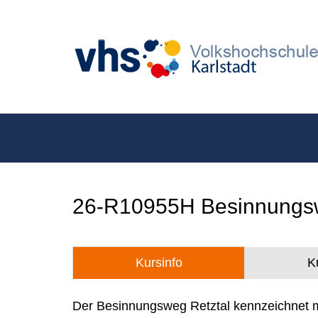
26-R10955H Besinnungsw
Kursinfo
K
Der Besinnungsweg Retztal kennzeichnet m