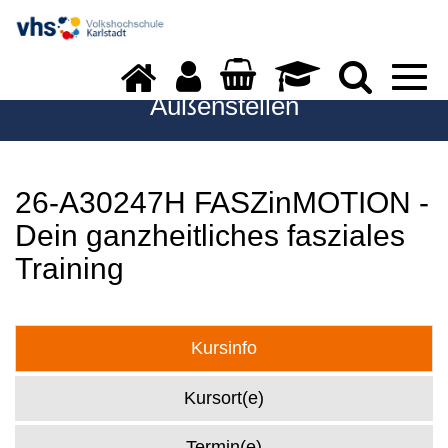
Togg
navi
Außenstellen
26-A30247H FASZinMOTION -
Dein ganzheitliches fasziales
Training
Kursinfo
Kursort(e)
Termin(e)