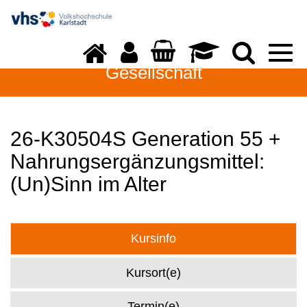
Togg
navi
Gesellschaft
26-K30504S Generation 55 +
Nahrungsergänzungsmittel:
(Un)Sinn im Alter
Kursinfo
Kursort(e)
Termin(e)