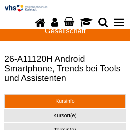
Togg
navi
Gesellschaft
26-A11120H Android
Smartphone, Trends bei Tools
und Assistenten
Kursinfo
Kursort(e)
Termin(e)