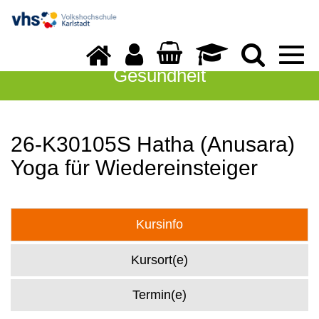
Togg
navi
Gesundheit
26-K30105S Hatha (Anusara)
Yoga für Wiedereinsteiger
Kursinfo
Kursort(e)
Termin(e)