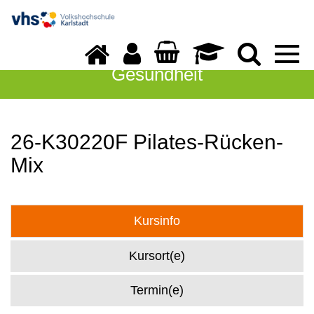
Togg
navi
Gesundheit
26-K30220F Pilates-Rücken-
Mix
Kursinfo
Kursort(e)
Termin(e)