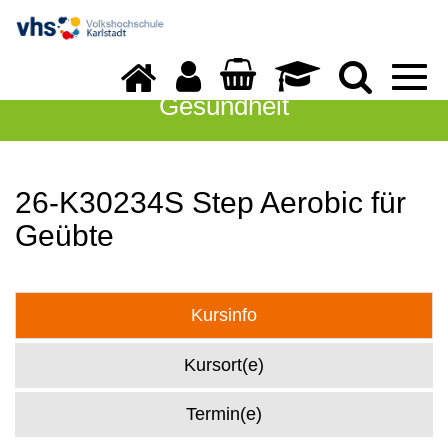
Togg
navi
Gesundheit
26-K30234S Step Aerobic für
Geübte
Kursinfo
Kursort(e)
Termin(e)