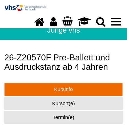
Togg
navi
Junge vhs
26-Z20570F Pre-Ballett und
Ausdruckstanz ab 4 Jahren
Kursinfo
Kursort(e)
Termin(e)