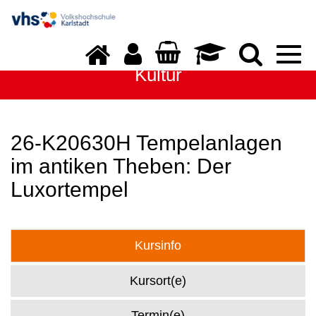
Togg
navi
Kultur
26-K20630H Tempelanlagen
im antiken Theben: Der
Luxortempel
Kursinfo
Kursort(e)
Termin(e)