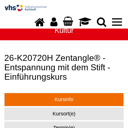
Togg
navi
Kultur
26-K20720H Zentangle® -
Entspannung mit dem Stift -
Einführungskurs
Kursinfo
Kursort(e)
Termin(e)