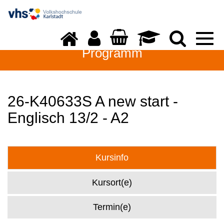
Togg
navi
Programm
26-K40633S A new start -
Englisch 13/2 - A2
Kursinfo
Kursort(e)
Termin(e)