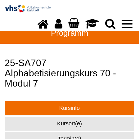
Togg
navi
Programm
25-SA707
Alphabetisierungskurs 70 -
Modul 7
Kursinfo
Kursort(e)
Termin(e)