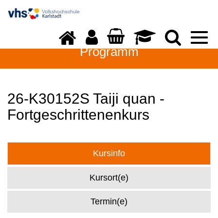
Togg
navi
Programm
26-K30152S Taiji quan -
Fortgeschrittenenkurs
Kursinfo
Kursort(e)
Termin(e)