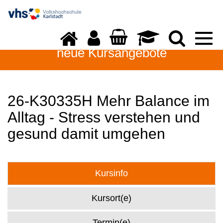
Togg
navi
neue Kursangebote
26-K30335H Mehr Balance im
Alltag - Stress verstehen und
gesund damit umgehen
Kursinfo
Kursort(e)
Termin(e)