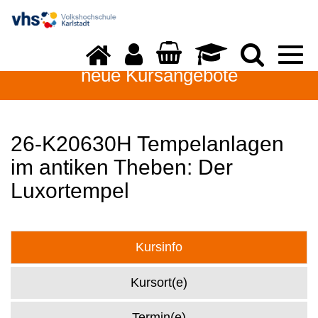
Togg
navi
neue Kursangebote
26-K20630H Tempelanlagen
im antiken Theben: Der
Luxortempel
Kursinfo
Kursort(e)
Termin(e)